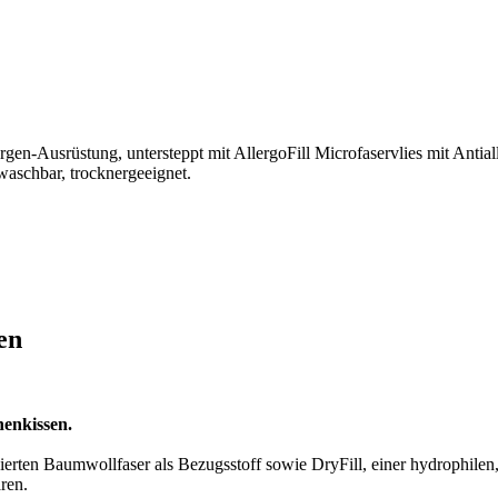
en-Ausrüstung, untersteppt mit AllergoFill Microfaservlies mit Antial
waschbar, trocknergeeignet.
en
enkissen.
ten Baumwollfaser als Bezugsstoff sowie DryFill, einer hydrophilen, ho
ren.