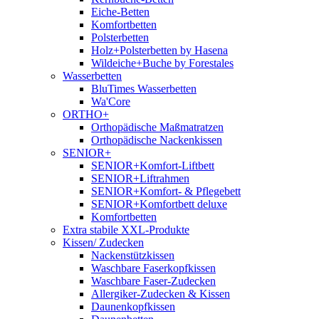
Eiche-Betten
Komfortbetten
Polsterbetten
Holz+Polsterbetten by Hasena
Wildeiche+Buche by Forestales
Wasserbetten
BluTimes Wasserbetten
Wa'Core
ORTHO+
Orthopädische Maßmatratzen
Orthopädische Nackenkissen
SENIOR+
SENIOR+Komfort-Liftbett
SENIOR+Liftrahmen
SENIOR+Komfort- & Pflegebett
SENIOR+Komfortbett deluxe
Komfortbetten
Extra stabile XXL-Produkte
Kissen/ Zudecken
Nackenstützkissen
Waschbare Faserkopfkissen
Waschbare Faser-Zudecken
Allergiker-Zudecken & Kissen
Daunenkopfkissen