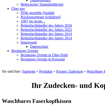
Daunenbetten
Bettwäsche/ Spannbetttücher
Über uns
PDK-geprüfte Qualität
Rückenzentrum Schlafen®
1987 bis heute...
Bettenfachhändler des Jahres 2026
Bettenfachhändler des Jahres 2022
Bettenfachhändler des Jahres 2019
Bettenfachhändler des Jahres 2014
Impressum
Datenschutz
Beratungs-Termin
Beratungs-Termin in Olpe-Dahl
Beratungs-Termin in Kreuztal
Sie sind hier:
Startseite
»
Produkte
»
Kissen/ Zudecken
»
Waschbare F
Ihr Zudecken- und Kop
Waschbares Faserkopfkissen